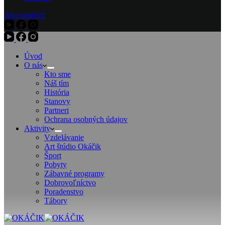
Ako pomôcť
Úvod
O nás
Kto sme
Náš tím
História
Stanovy
Partneri
Ochrana osobných údajov
Aktivity
Vzdelávanie
Art štúdio Okáčik
Šport
Pobyty
Zábavné programy
Dobrovoľníctvo
Poradenstvo
Tábory