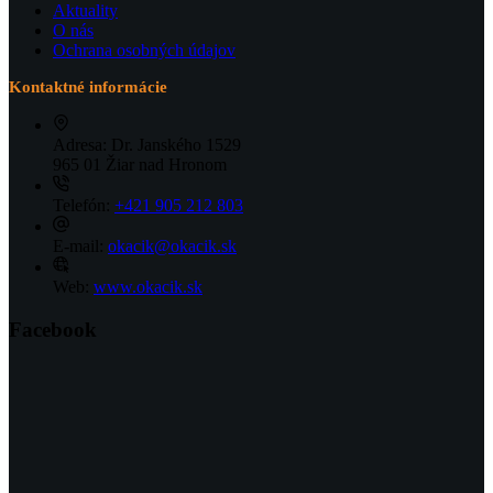
Aktuality
O nás
Ochrana osobných údajov
Kontaktné informácie
Adresa:
Dr. Janského 1529
965 01 Žiar nad Hronom
Telefón:
+421 905 212 803
E-mail:
okacik@okacik.sk
Web:
www.okacik.sk
Facebook