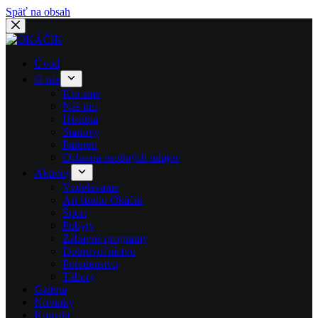
Späť na obsah
Úvod
O nás
Kto sme
Náš tím
História
Stanovy
Partneri
Ochrana osobných údajov
Aktivity
Vzdelávanie
Art štúdio Okáčik
Šport
Pobyty
Zábavné programy
Dobrovoľníctvo
Poradenstvo
Tábory
Galéria
Novinky
Kontakt