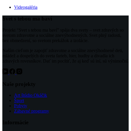
Videogaléria
Svet s tebou ma baví
Projekt “Svet s tebou ma baví” spája dva svety – svet zdravých so
svetom zdravotne a sociálne znevýhodnených. Svet plný radosti,
bez obmedzení, so svetom prekážok a izolácie.
Naším cieľom je zapojiť zdravotne a sociálne znevýhodnené deti,
mládež a dospelých do sveta farieb, hier, hudby a divadla ich
zdravých rovesníkov. Dať im pocítiť, že aj keď sú iní, sú výnimoční.
Naše projekty
Art štúdio Okáčik
Šport
Pobyty
Zábavné programy
Informácie