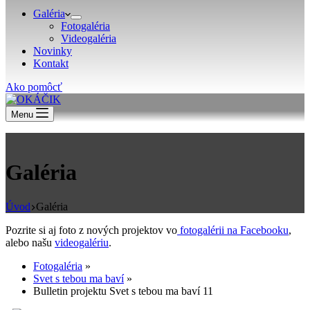
Galéria
Fotogaléria
Videogaléria
Novinky
Kontakt
Ako pomôcť
Menu
Galéria
Úvod
Galéria
Pozrite si aj foto z nových projektov vo
fotogalérii na Facebooku
,
alebo našu
videogalériu
.
Fotogaléria
»
Svet s tebou ma baví
»
Bulletin projektu Svet s tebou ma baví 11