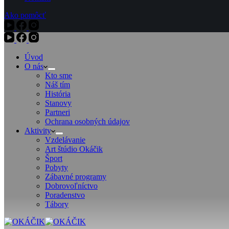
Ako pomôcť
Úvod
O nás
Kto sme
Náš tím
História
Stanovy
Partneri
Ochrana osobných údajov
Aktivity
Vzdelávanie
Art štúdio Okáčik
Šport
Pobyty
Zábavné programy
Dobrovoľníctvo
Poradenstvo
Tábory