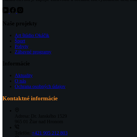
Naše projekty
Art štúdio Okáčik
Šport
Pobyty
Zábavné programy
Informácie
Aktuality
O nás
Ochrana osobných údajov
Kontaktné informácie
Adresa:
Dr. Janského 1529
965 01 Žiar nad Hronom
Telefón:
+421 905 212 803