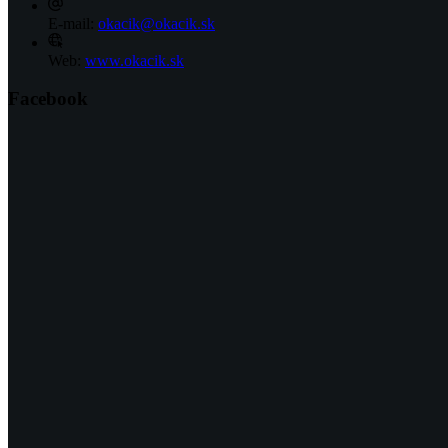
E-mail:
okacik@okacik.sk
Web:
www.okacik.sk
Facebook