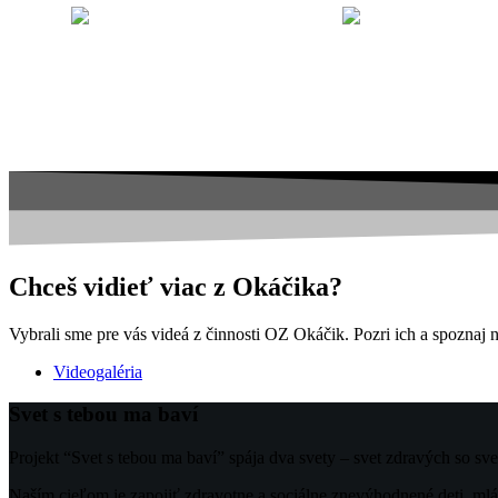
Chceš vidieť viac z Okáčika?
Vybrali sme pre vás videá z činnosti OZ Okáčik. Pozri ich a spoznaj n
Videogaléria
Svet s tebou ma baví
Projekt “Svet s tebou ma baví” spája dva svety – svet zdravých so sv
Naším cieľom je zapojiť zdravotne a sociálne znevýhodnené deti, mláde