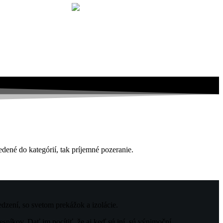
edené do kategórií, tak príjemné pozeranie.
dzení, so svetom prekážok a izolácie.
sníkov. Dať im pocítiť, že aj keď sú iní, sú výnimoční.