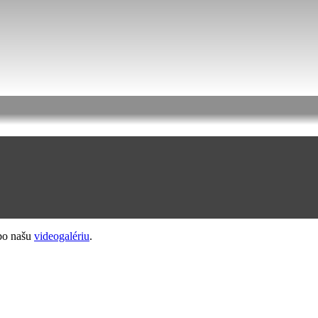
ebo našu
videogalériu
.