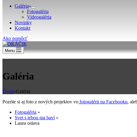
Galéria
Fotogaléria
Videogaléria
Novinky
Kontakt
Ako pomôcť
Menu
Galéria
Úvod
Galéria
Pozrite si aj foto z nových projektov vo
fotogalérii na Facebooku
, al
Fotogaléria
»
Svet s tebou ma baví
»
Laura oslava