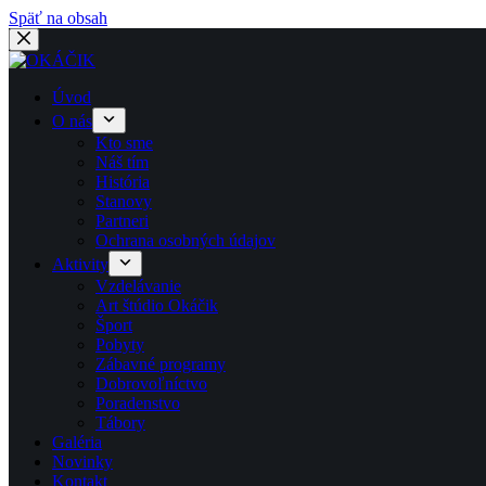
Späť na obsah
Úvod
O nás
Kto sme
Náš tím
História
Stanovy
Partneri
Ochrana osobných údajov
Aktivity
Vzdelávanie
Art štúdio Okáčik
Šport
Pobyty
Zábavné programy
Dobrovoľníctvo
Poradenstvo
Tábory
Galéria
Novinky
Kontakt