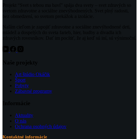
Projekt “Svet s tebou ma baví” spája dva svety – svet zdravých so
svetom zdravotne a sociálne znevýhodnených. Svet plný radosti,
bez obmedzení, so svetom prekážok a izolácie.
Naším cieľom je zapojiť zdravotne a sociálne znevýhodnené deti,
mládež a dospelých do sveta farieb, hier, hudby a divadla ich
zdravých rovesníkov. Dať im pocítiť, že aj keď sú iní, sú výnimoční.
Naše projekty
Art štúdio Okáčik
Šport
Pobyty
Zábavné programy
Informácie
Aktuality
O nás
Ochrana osobných údajov
Kontaktné informácie