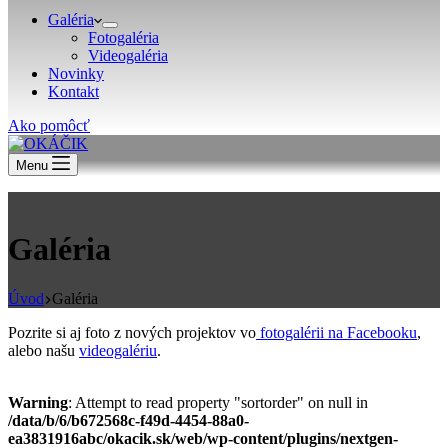
Galéria
Fotogaléria
Videogaléria
Novinky
Kontakt
Ako pomôcť
Menu
Galéria
Úvod
Galéria
Pozrite si aj foto z nových projektov vo
fotogalérii na Facebooku
,
alebo našu
videogalériu
.
Warning
: Attempt to read property "sortorder" on null in
/data/b/6/b672568c-f49d-4454-88a0-
ea3831916abc/okacik.sk/web/wp-content/plugins/nextgen-