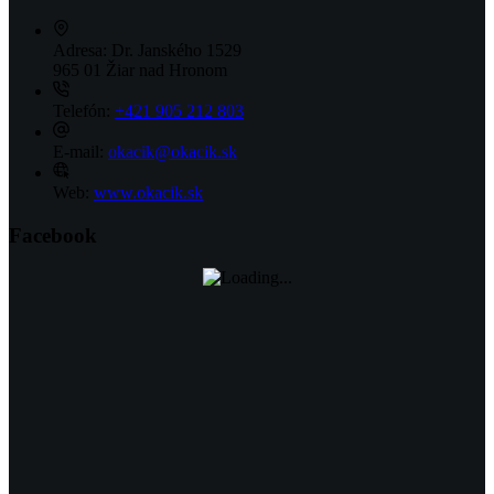
Adresa:
Dr. Janského 1529
965 01 Žiar nad Hronom
Telefón:
+421 905 212 803
E-mail:
okacik@okacik.sk
Web:
www.okacik.sk
Facebook