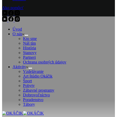
Ako pomôcť
Úvod
O nás
Kto sme
Náš tím
História
Stanovy
Partneri
Ochrana osobných údajov
Aktivity
Vzdelávanie
Art štúdio Okáčik
Šport
Pobyty
Zábavné programy
Dobrovoľníctvo
Poradenstvo
Tábory