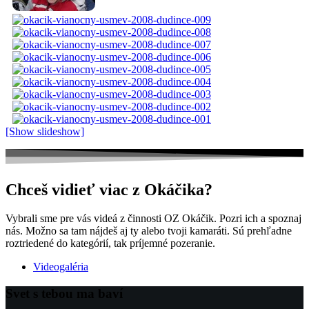
[Show slideshow]
Chceš vidieť viac z Okáčika?
Vybrali sme pre vás videá z činnosti OZ Okáčik. Pozri ich a spoznaj
nás. Možno sa tam nájdeš aj ty alebo tvoji kamaráti. Sú prehľadne
roztriedené do kategórií, tak príjemné pozeranie.
Videogaléria
Svet s tebou ma baví