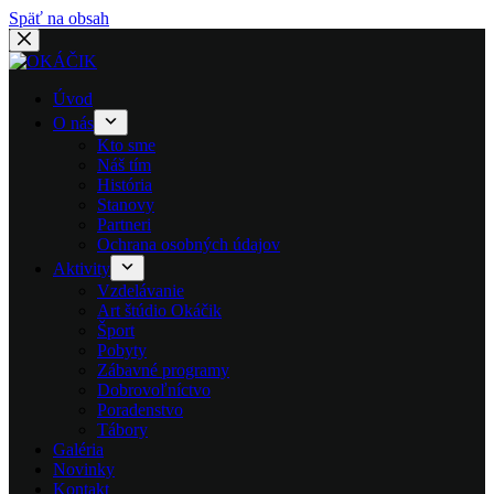
Späť na obsah
Úvod
O nás
Kto sme
Náš tím
História
Stanovy
Partneri
Ochrana osobných údajov
Aktivity
Vzdelávanie
Art štúdio Okáčik
Šport
Pobyty
Zábavné programy
Dobrovoľníctvo
Poradenstvo
Tábory
Galéria
Novinky
Kontakt