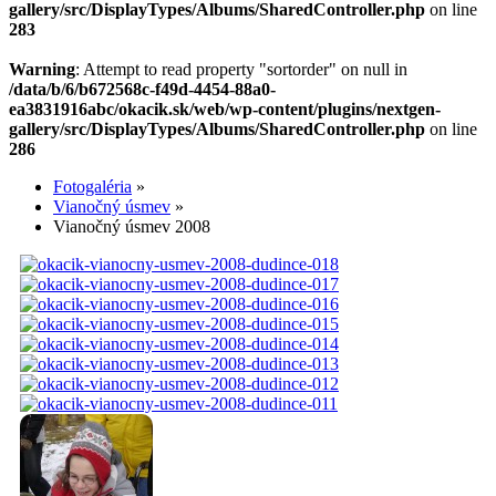
gallery/src/DisplayTypes/Albums/SharedController.php
on line
283
Warning
: Attempt to read property "sortorder" on null in
/data/b/6/b672568c-f49d-4454-88a0-
ea3831916abc/okacik.sk/web/wp-content/plugins/nextgen-
gallery/src/DisplayTypes/Albums/SharedController.php
on line
286
Fotogaléria
»
Vianočný úsmev
»
Vianočný úsmev 2008