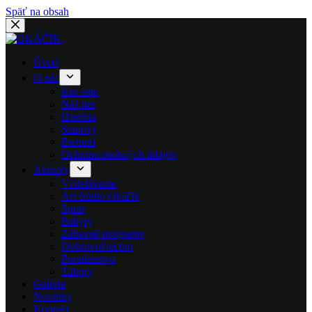
Späť na obsah
Úvod
O nás
Kto sme
Náš tím
História
Stanovy
Partneri
Ochrana osobných údajov
Aktivity
Vzdelávanie
Art štúdio Okáčik
Šport
Pobyty
Zábavné programy
Dobrovoľníctvo
Poradenstvo
Tábory
Galéria
Novinky
Kontakt