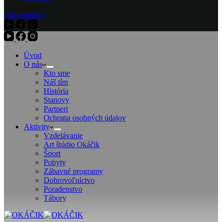
Ako pomôcť
Úvod
O nás
Kto sme
Náš tím
História
Stanovy
Partneri
Ochrana osobných údajov
Aktivity
Vzdelávanie
Art štúdio Okáčik
Šport
Pobyty
Zábavné programy
Dobrovoľníctvo
Poradenstvo
Tábory