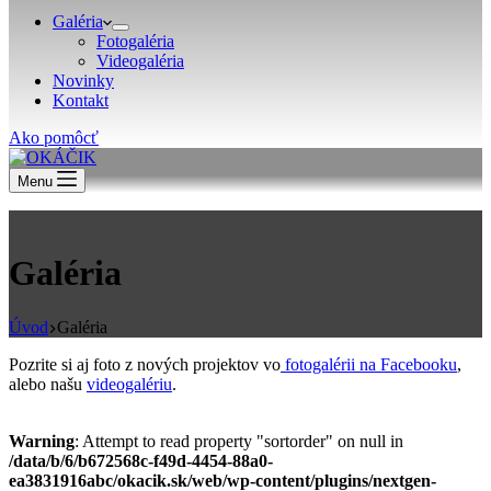
Galéria
Fotogaléria
Videogaléria
Novinky
Kontakt
Ako pomôcť
Menu
Galéria
Úvod
Galéria
Pozrite si aj foto z nových projektov vo
fotogalérii na Facebooku
,
alebo našu
videogalériu
.
Warning
: Attempt to read property "sortorder" on null in
/data/b/6/b672568c-f49d-4454-88a0-
ea3831916abc/okacik.sk/web/wp-content/plugins/nextgen-