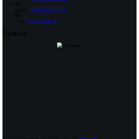
E-mail:
okacik@okacik.sk
Web:
www.okacik.sk
Facebook