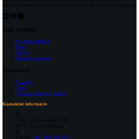
zdravých rovesníkov. Dať im pocítiť, že aj keď sú iní, sú výnimoční.
Naše projekty
Art štúdio Okáčik
Šport
Pobyty
Zábavné programy
Informácie
Aktuality
O nás
Ochrana osobných údajov
Kontaktné informácie
Adresa:
Dr. Janského 1529
965 01 Žiar nad Hronom
Telefón:
+421 905 212 803