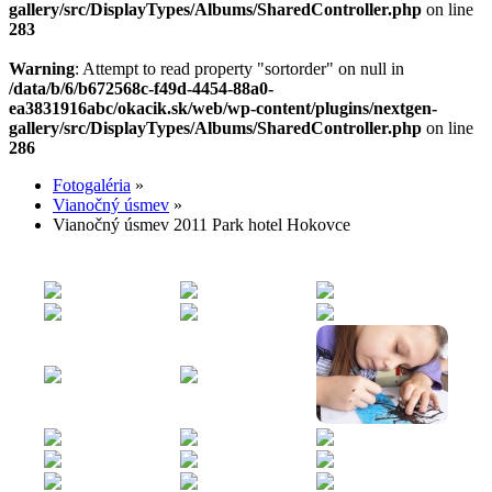
gallery/src/DisplayTypes/Albums/SharedController.php
on line
283
Warning
: Attempt to read property "sortorder" on null in
/data/b/6/b672568c-f49d-4454-88a0-
ea3831916abc/okacik.sk/web/wp-content/plugins/nextgen-
gallery/src/DisplayTypes/Albums/SharedController.php
on line
286
Fotogaléria
»
Vianočný úsmev
»
Vianočný úsmev 2011 Park hotel Hokovce