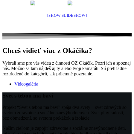
[SHOW SLIDESHOW]
Chceš vidieť viac z Okáčika?
Vybrali sme pre vás videá z činnosti OZ Okáčik. Pozri ich a spoznaj
nás. Možno sa tam nájdeš aj ty alebo tvoji kamaráti. Sú prehľadne
roztriedené do kategórií, tak príjemné pozeranie.
Videogaléria
Svet s tebou ma baví
Projekt “Svet s tebou ma baví” spája dva svety – svet zdravých so
svetom zdravotne a sociálne znevýhodnených. Svet plný radosti,
bez obmedzení, so svetom prekážok a izolácie.
Naším cieľom je zapojiť zdravotne a sociálne znevýhodnené deti,
mládež a dospelých do sveta farieb, hier, hudby a divadla ich