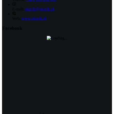
E-mail:
okacik@okacik.sk
Web:
www.okacik.sk
Facebook