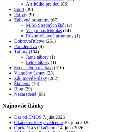
Art štúdio pre deti
(86)
Šport
(30)
Pobyty
(9)
Zábavné programy
(67)
MISS Stredných škôl
(2)
Vitaj u nás Mikuláš
(14)
Rôzne zábavné programy
(1)
Dobrovoľníctvo
(261)
Poradenstvo
(4)
Tábory
(104)
Jarné tábory
(1)
Letné tábory
(1)
Svet s tebou ma baví
(510)
Vianočný úsmev
(23)
Záujmové krúžky
(282)
Školenia
(16)
Blog
(29)
Nezaradené
(98)
Najnovšie články
Dar od EMOS
7. júla 2026
Okáčikovské vysvedčenie
30. júna 2026
Opekačka s Okáčikom
14. júna 2026