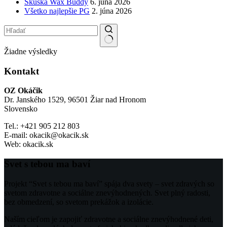
Skúška Wax Buddy
6. júna 2026
Všetko najlepšie PG
2. júna 2026
Žiadne výsledky
Kontakt
OZ Okáčik
Dr. Janského 1529, 96501 Žiar nad Hronom
Slovensko
Tel.: +421 905 212 803
E-mail: okacik@okacik.sk
Web: okacik.sk
Svet s tebou ma baví
Projekt “Svet s tebou ma baví” spája dva svety – svet zdravých so
svetom zdravotne a sociálne znevýhodnených. Svet plný radosti,
bez obmedzení, so svetom prekážok a izolácie.
Naším cieľom je zapojiť zdravotne a sociálne znevýhodnené deti,