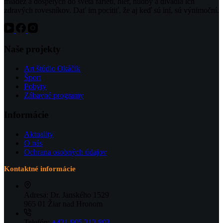
mládež a dospelých do sveta farieb, hier, hudby a divadla ich
zdravých rovesníkov. Dať im pocítiť, že aj keď sú iní, sú výnimoční.
Naše projekty
Art štúdio Okáčik
Šport
Pobyty
Zábavné programy
Informácie
Aktuality
O nás
Ochrana osobných údajov
Kontaktné informácie
Adresa:
Dr. Janského 1529
965 01 Žiar nad Hronom
Telefón:
+421 905 212 803