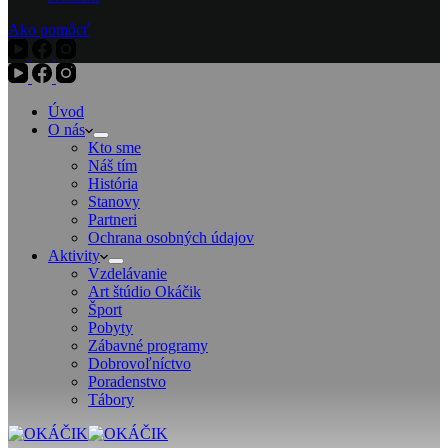
Ako pomôcť
Úvod
O nás
Kto sme
Náš tím
História
Stanovy
Partneri
Ochrana osobných údajov
Aktivity
Vzdelávanie
Art štúdio Okáčik
Šport
Pobyty
Zábavné programy
Dobrovoľníctvo
Poradenstvo
Tábory