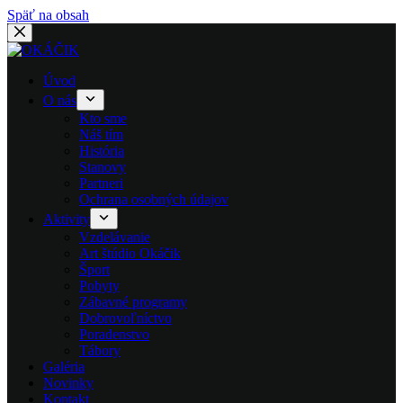
Späť na obsah
Úvod
O nás
Kto sme
Náš tím
História
Stanovy
Partneri
Ochrana osobných údajov
Aktivity
Vzdelávanie
Art štúdio Okáčik
Šport
Pobyty
Zábavné programy
Dobrovoľníctvo
Poradenstvo
Tábory
Galéria
Novinky
Kontakt