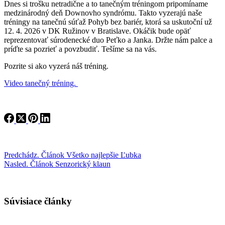
Dnes si trošku netradične a to tanečným tréningom pripomíname
medzinárodný deň Downovho syndrómu. Takto vyzerajú naše
tréningy na tanečnú súťaž Pohyb bez bariér, ktorá sa uskutoční už
12. 4. 2026 v DK Ružinov v Bratislave. Okáčik bude opäť
reprezentovať súrodenecké duo Peťko a Janka. Držte nám palce a
príďte sa pozrieť a povzbudiť. Tešíme sa na vás.
Pozrite si ako vyzerá náš tréning.
Video tanečný tréning.
Predchádz.
Článok
Všetko najlepšie Ľubka
Nasled.
Článok
Senzorický klaun
Súvisiace články