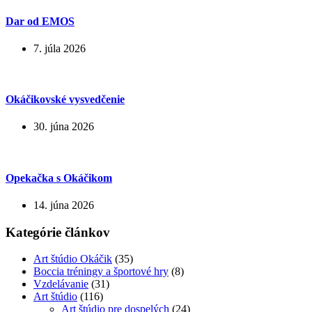
Dar od EMOS
7. júla 2026
Okáčikovské vysvedčenie
30. júna 2026
Opekačka s Okáčikom
14. júna 2026
Kategórie článkov
Art štúdio Okáčik
(35)
Boccia tréningy a športové hry
(8)
Vzdelávanie
(31)
Art štúdio
(116)
Art štúdio pre dospelých
(24)