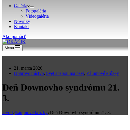
Galéria
Fotogaléria
Videogaléria
Novinky
Kontakt
Ako pomôcť
Menu
21. marca 2026
Dobrovoľníctvo
,
Svet s tebou ma baví
,
Záujmové krúžky
Deň Downovho syndrómu 21.
3.
Úvod
Záujmové krúžky
Deň Downovho syndrómu 21. 3.