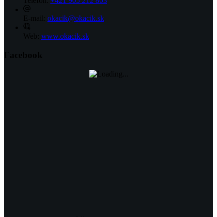
Telefón:
+421 905 212 803
E-mail:
okacik@okacik.sk
Web:
www.okacik.sk
Facebook