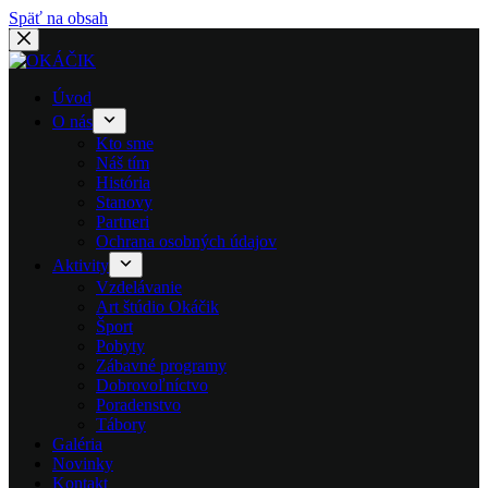
Späť na obsah
Úvod
O nás
Kto sme
Náš tím
História
Stanovy
Partneri
Ochrana osobných údajov
Aktivity
Vzdelávanie
Art štúdio Okáčik
Šport
Pobyty
Zábavné programy
Dobrovoľníctvo
Poradenstvo
Tábory
Galéria
Novinky
Kontakt