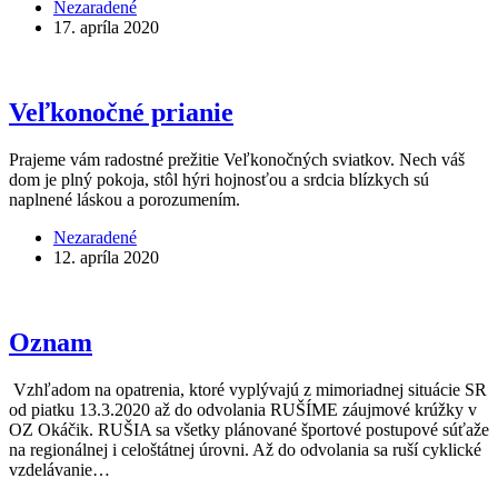
Nezaradené
17. apríla 2020
Veľkonočné prianie
Prajeme vám radostné prežitie Veľkonočných sviatkov. Nech váš
dom je plný pokoja, stôl hýri hojnosťou a srdcia blízkych sú
naplnené láskou a porozumením.
Nezaradené
12. apríla 2020
Oznam
Vzhľadom na opatrenia, ktoré vyplývajú z mimoriadnej situácie SR
od piatku 13.3.2020 až do odvolania RUŠÍME záujmové krúžky v
OZ Okáčik. RUŠIA sa všetky plánované športové postupové súťaže
na regionálnej i celoštátnej úrovni. Až do odvolania sa ruší cyklické
vzdelávanie…