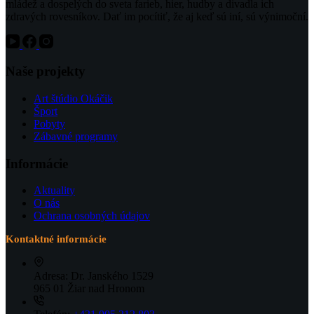
mládež a dospelých do sveta farieb, hier, hudby a divadla ich
zdravých rovesníkov. Dať im pocítiť, že aj keď sú iní, sú výnimoční.
Naše projekty
Art štúdio Okáčik
Šport
Pobyty
Zábavné programy
Informácie
Aktuality
O nás
Ochrana osobných údajov
Kontaktné informácie
Adresa:
Dr. Janského 1529
965 01 Žiar nad Hronom