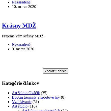
Nezaradené
10. marca 2020
Krásny MDŽ
Prajeme vám krásny MDŽ.
Nezaradené
9. marca 2020
Zobraziť ďalšie
Kategórie článkov
Art štúdio Okáčik
(35)
Boccia tréningy a športové hry
(8)
Vzdelávanie
(31)
Art štúdio
(116)
Art štúdio pre dospelých
(24)