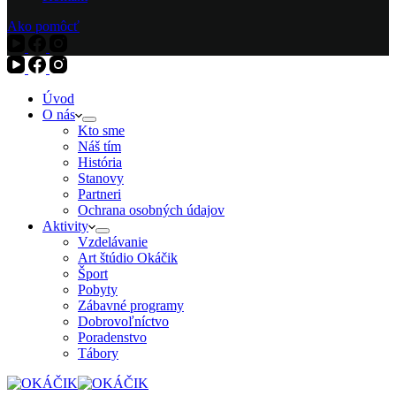
Ako pomôcť
Úvod
O nás
Kto sme
Náš tím
História
Stanovy
Partneri
Ochrana osobných údajov
Aktivity
Vzdelávanie
Art štúdio Okáčik
Šport
Pobyty
Zábavné programy
Dobrovoľníctvo
Poradenstvo
Tábory