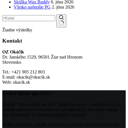
Skúška Wax Buddy
6. júna 2026
Všetko najlepšie PG
2. júna 2026
Žiadne výsledky
Kontakt
OZ Okáčik
Dr. Janského 1529, 96501 Žiar nad Hronom
Slovensko
Tel.: +421 905 212 803
E-mail: okacik@okacik.sk
Web: okacik.sk
Svet s tebou ma baví
Projekt “Svet s tebou ma baví” spája dva svety – svet zdravých so
svetom zdravotne a sociálne znevýhodnených. Svet plný radosti,
bez obmedzení, so svetom prekážok a izolácie.
Naším cieľom je zapojiť zdravotne a sociálne znevýhodnené deti,