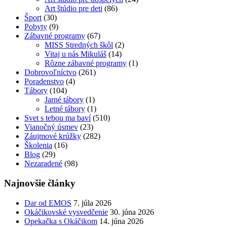
Art štúdio pre deti
(86)
Šport
(30)
Pobyty
(9)
Zábavné programy
(67)
MISS Stredných škôl
(2)
Vitaj u nás Mikuláš
(14)
Rôzne zábavné programy
(1)
Dobrovoľníctvo
(261)
Poradenstvo
(4)
Tábory
(104)
Jarné tábory
(1)
Letné tábory
(1)
Svet s tebou ma baví
(510)
Vianočný úsmev
(23)
Záujmové krúžky
(282)
Školenia
(16)
Blog
(29)
Nezaradené
(98)
Najnovšie články
Dar od EMOS
7. júla 2026
Okáčikovské vysvedčenie
30. júna 2026
Opekačka s Okáčikom
14. júna 2026