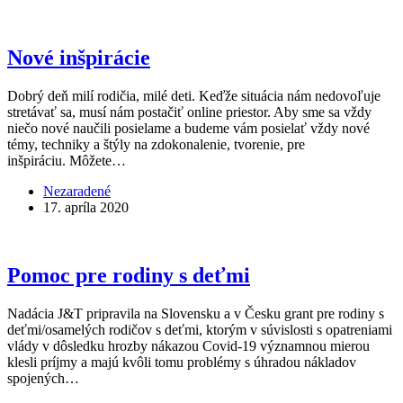
Nové inšpirácie
Dobrý deň milí rodičia, milé deti. Keďže situácia nám nedovoľuje
stretávať sa, musí nám postačiť online priestor. Aby sme sa vždy
niečo nové naučili posielame a budeme vám posielať vždy nové
témy, techniky a štýly na zdokonalenie, tvorenie, pre
inšpiráciu. Môžete…
Nezaradené
17. apríla 2020
Pomoc pre rodiny s deťmi
Nadácia J&T pripravila na Slovensku a v Česku grant pre rodiny s
deťmi/osamelých rodičov s deťmi, ktorým v súvislosti s opatreniami
vlády v dôsledku hrozby nákazou Covid-19 významnou mierou
klesli príjmy a majú kvôli tomu problémy s úhradou nákladov
spojených…